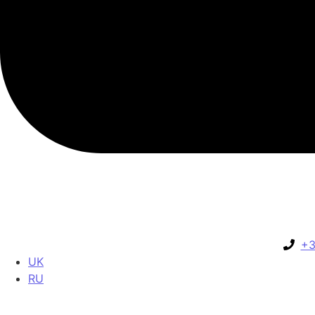
+3
UK
RU