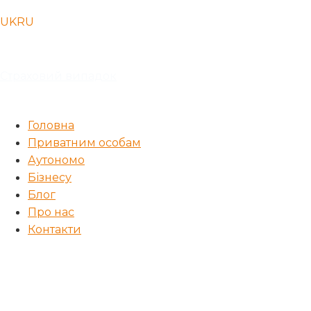
UK
RU
Cтраховий випадок
Головна
Приватним особам
Аутономо
Бізнесу
Блог
Про нас
Контакти