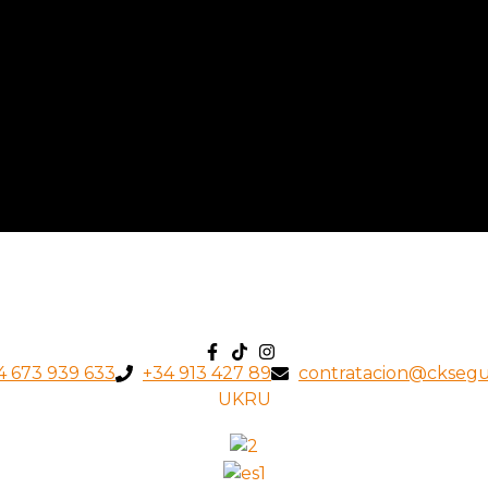
4 673 939 633
+34 913 427 89
contratacion@ckseg
UK
RU